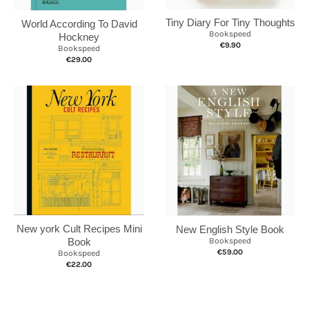
Tiny Diary For Tiny Thoughts
World According To David
Bookspeed
Hockney
€9.90
Bookspeed
€29.00
New york Cult Recipes Mini
New English Style Book
Book
Bookspeed
€59.00
Bookspeed
€22.00