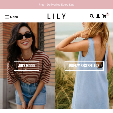
Fresh Deliveries Every Day
0
Menu
JULY MOOD
BREEZY BESTSELLERS